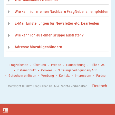
Wie kann ich meinen Nachbarn FragNebenan empfehlen
E-Mail Einstellungen für Newsletter etc. bearbeiten
Wie kann ich aus einer Gruppe austreten?
Adresse hinzufügen/ändern
FragNebenan
Über uns
Presse
Hausordnung
Hilfe / FAQ
Datenschutz
Cookies
Nutzungsbedingungen/AGB
Gutschein einlösen
Werbung
Kontakt
Impressum
Partner
.
Deutsch
Copyright © 2026 FragNebenan. Alle Rechte vorbehalten
format_indent_increase