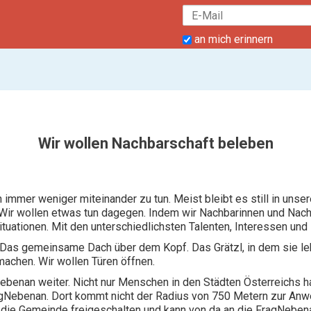
an mich erinnern
Wir wollen Nachbarschaft beleben
mer weniger miteinander zu tun. Meist bleibt es still in unsere
. Wir wollen etwas tun dagegen. Indem wir Nachbarinnen und Nac
ituationen. Mit den unterschiedlichsten Talenten, Interessen und
Das gemeinsame Dach über dem Kopf. Das Grätzl, in dem sie leb
achen. Wir wollen Türen öffnen.
Nebenan weiter. Nicht nur Menschen in den Städten Österreichs 
ragNebenan. Dort kommt nicht der Radius von 750 Metern zur A
 die Gemeinde freigeschalten und kann von da an die FragNeben