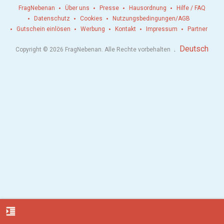
FragNebenan
Über uns
Presse
Hausordnung
Hilfe / FAQ
Datenschutz
Cookies
Nutzungsbedingungen/AGB
Gutschein einlösen
Werbung
Kontakt
Impressum
Partner
.
Deutsch
Copyright © 2026 FragNebenan. Alle Rechte vorbehalten
format_indent_increase