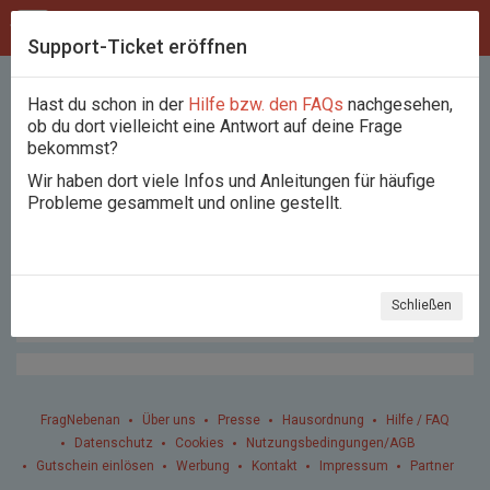
Support-Ticket eröffnen
Kontakt
Hast du schon in der
Hilfe bzw. den FAQs
nachgesehen,
ob du dort vielleicht eine Antwort auf deine Frage
bekommst?
Wenn deine Frage bzw. dein Anliegen über die
Wir haben dort viele Infos und Anleitungen für häufige
Hilfe/FAQs in der rechten Spalte nicht beantwortet
Probleme gesammelt und online gestellt.
werden konnten, kannst du hier eine Anfrage an die
Hausverwaltung schicken.
Wir werden uns so schnell wie möglich darum kümmern,
es kann unter Umständen jedoch etwas dauern, bis wir
Schließen
uns bei dir melden können.
FragNebenan
Über uns
Presse
Hausordnung
Hilfe / FAQ
Datenschutz
Cookies
Nutzungsbedingungen/AGB
Gutschein einlösen
Werbung
Kontakt
Impressum
Partner