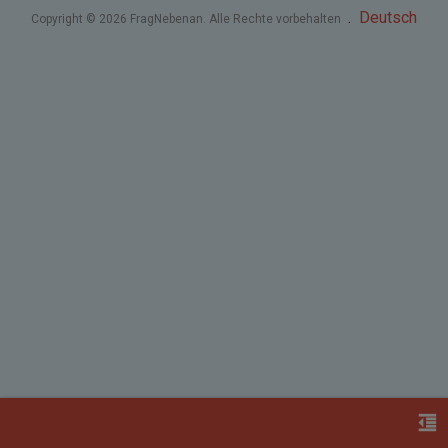
.
Deutsch
Copyright © 2026 FragNebenan. Alle Rechte vorbehalten
format_indent_decrease