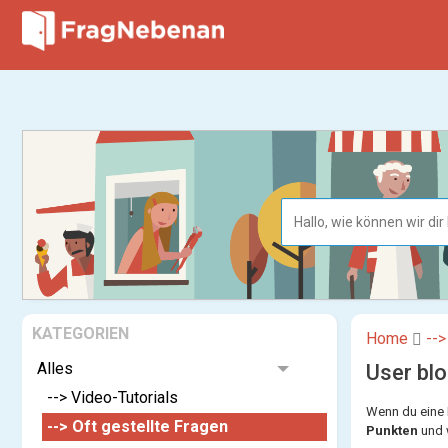
KATEGORIEN
Home
-->
Alles
User bl
--> Video-Tutorials
Wenn du eine 
--> Oft gestellte Fragen
Punkten
und 