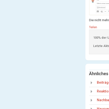
Die nicht meh
Teilen
100% der Us
Letzte Aktu
Ähnliches
Beiträg
Reakti
Nachba
Hausve