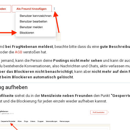
and
bei FragNebenan meldest
, beachte bitte dass du eine
gute Beschreib
oder die
AGB
verstoßen hat.
 jemand, kann die Person deine
Postings nicht mehr sehen
und kann dir au
du bestehende Konversationen, also Nachrichten und Chats, aktiv verlassen mu
ber das Blockieren nicht benachrichtigt
, kann aber
nicht mehr auf dein P
 beim Blockieren automatisch gelöscht
.
ng aufheben
filseite
siehst du in der
Menüleiste neben Freunden
den Punkt
"Gesperrte
st und die Blockierung für jeden einzeln wieder aufheben kannst.