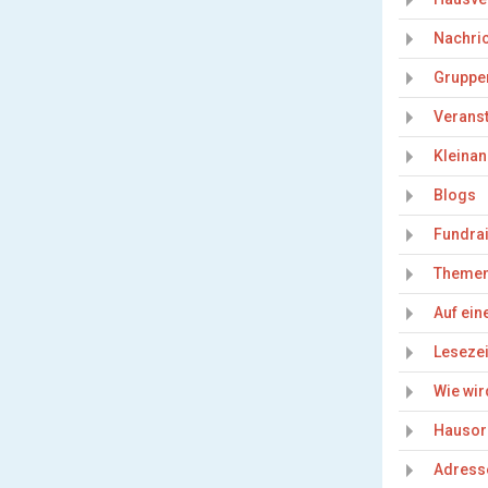
Nachric
Gruppe
Veranst
Kleina
Blogs
Fundra
Theme
Auf ein
Leseze
Wie wir
Hausor
Adress