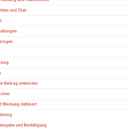
hten und Chat
n
altungen
nzeigen
ising
n
en Beitrag antworten
ichen
d Werbung definiert
dnung
eingabe und Bestätigung