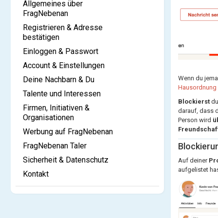
Allgemeines über
FragNebenan
Registrieren & Adresse
bestätigen
Einloggen & Passwort
Account & Einstellungen
Wenn du jem
Deine Nachbarn & Du
Hausordnung
Talente und Interessen
Blockierst
du
Firmen, Initiativen &
darauf, dass 
Organisationen
Person wird
ü
Freundschaft
Werbung auf FragNebenan
FragNebenan Taler
Blockieru
Sicherheit & Datenschutz
Auf deiner
Pro
aufgelistet ha
Kontakt