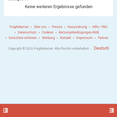
Keine weiteren Ergebnisse gefunden
FragNebenan
Über uns
Presse
Hausordnung
Hilfe / FAQ
Datenschutz
Cookies
Nutzungsbedingungen/AGB
Gutschein einlösen
Werbung
Kontakt
Impressum
Partner
.
Deutsch
Copyright © 2026 FragNebenan. Alle Rechte vorbehalten
format_indent_increase
format_indent_decrease