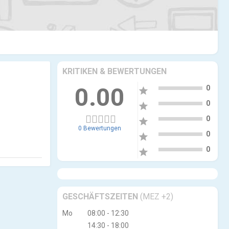
KRITIKEN & BEWERTUNGEN
5
0.00
0
star
4
0
star
3
0
star
0 Bewertungen
2
0
star
1
0
star
GESCHÄFTSZEITEN
(MEZ +2)
Mo
08:00 - 12:30
14:30 - 18:00