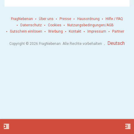
FragNebenan
Über uns
Presse
Hausordnung
Hilfe / FAQ
Datenschutz
Cookies
Nutzungsbedingungen/AGB
Gutschein einlösen
Werbung
Kontakt
Impressum
Partner
.
Deutsch
Copyright © 2026 FragNebenan. Alle Rechte vorbehalten
format_indent_increase
format_indent_decrease