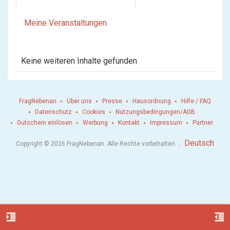
Meine Veranstaltungen
Keine weiteren Inhalte gefunden
FragNebenan
Über uns
Presse
Hausordnung
Hilfe / FAQ
Datenschutz
Cookies
Nutzungsbedingungen/AGB
Gutschein einlösen
Werbung
Kontakt
Impressum
Partner
.
Deutsch
Copyright © 2026 FragNebenan. Alle Rechte vorbehalten
format_indent_increase
format_indent_decrease