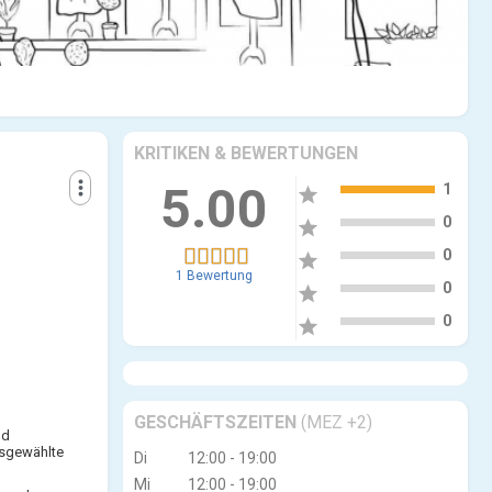
KRITIKEN & BEWERTUNGEN
5
more_vert
5.00
1
star
4
0
star
3
0
star
1 Bewertung
2
0
star
1
0
star
GESCHÄFTSZEITEN
(MEZ +2)
nd
usgewählte
Di
12:00 - 19:00
Mi
12:00 - 19:00