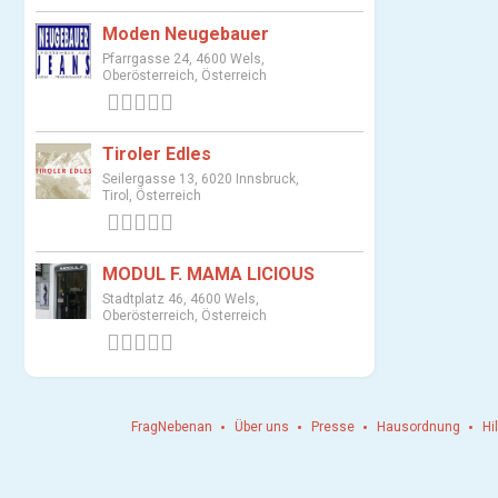
Moden Neugebauer
Pfarrgasse 24, 4600 Wels,
Oberösterreich, Österreich
0 Bewertungen
Tiroler Edles
Seilergasse 13, 6020 Innsbruck,
Tirol, Österreich
0 Bewertungen
MODUL F. MAMA LICIOUS
Stadtplatz 46, 4600 Wels,
Oberösterreich, Österreich
0 Bewertungen
FragNebenan
Über uns
Presse
Hausordnung
Hi