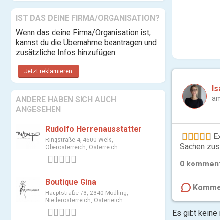
IST DAS DEINE FIRMA/ORGANISATION?
Wenn das deine Firma/Organisation ist,
kannst du die Übernahme beantragen und
zusätzliche Infos hinzufügen.
Jetzt reklamieren
Is
am
ANDERE HABEN SICH AUCH
ANGESEHEN
Rudolfo Herrenausstatter
Ex
Ringstraße 4, 4600 Wels,
Sachen zusa
Oberösterreich, Österreich
0 Bewertungen
0
komment
Boutique Gina
Komme
Hauptstraße 73, 2340 Mödling,
Niederösterreich, Österreich
Es gibt keine
0 Bewertungen