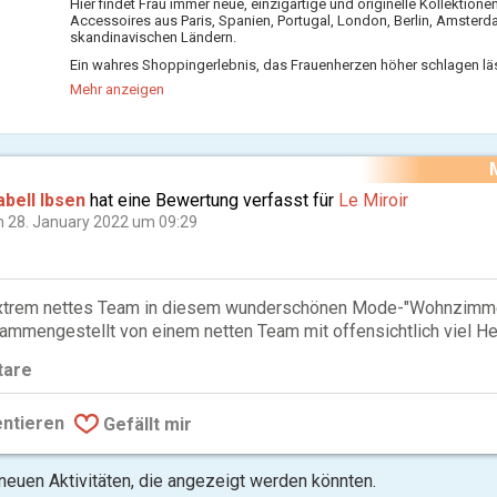
Hier findet Frau immer neue, einzigartige und originelle Kollektione
Accessoires aus Paris, Spanien, Portugal, London, Berlin, Amster
skandinavischen Ländern.
Ein wahres Shoppingerlebnis, das Frauenherzen höher schlagen läs
persönlicher Beratung und gemütlicher Atmosphäre mit französisch
Mehr anzeigen
abell Ibsen
hat eine Bewertung verfasst für
Le Miroir
 28. January 2022 um 09:29
trem nettes Team in diesem wunderschönen Mode-"Wohnzimme
mmengestellt von einem netten Team mit offensichtlich viel He
are
ntieren
Gefällt mir
 neuen Aktivitäten, die angezeigt werden könnten.