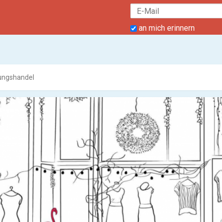
an mich erinnern
ungshandel