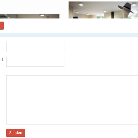
il
Senden