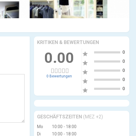
KRITIKEN & BEWERTUNGEN
5
0.00
0
star
4
0
star
3
0
star
0 Bewertungen
2
0
star
1
0
star
GESCHÄFTSZEITEN
(MEZ +2)
Mo
10:00 - 18:00
Di
10:00 - 18:00