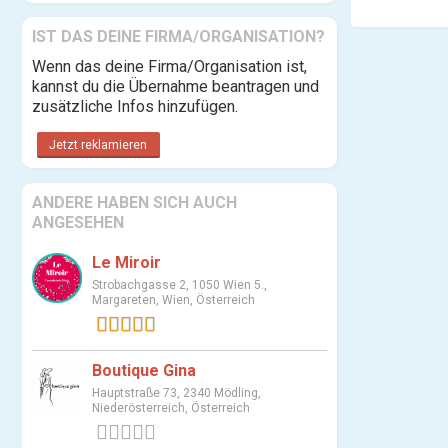
IST DAS DEINE FIRMA/ORGANISATION?
Wenn das deine Firma/Organisation ist,
kannst du die Übernahme beantragen und
zusätzliche Infos hinzufügen.
Jetzt reklamieren
ANDERE HABEN SICH AUCH
ANGESEHEN
Le Miroir
Strobachgasse 2, 1050 Wien 5.,
Margareten, Wien, Österreich
1 Bewertung
Boutique Gina
Hauptstraße 73, 2340 Mödling,
Niederösterreich, Österreich
0 Bewertungen