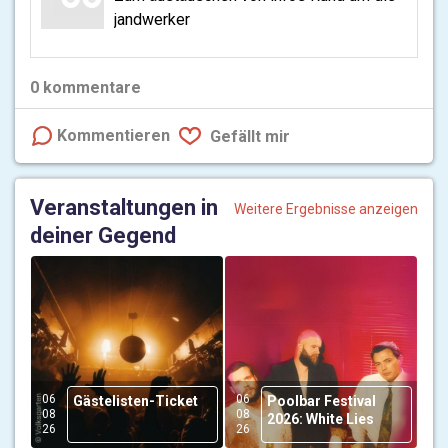
jandwerker
0
kommentare
Kommentieren
Gefällt mir
Veranstaltungen in
Weitere Ergebnisse anzeigen
deiner Gegend
06
06
Gästelisten-Ticket
Poolbar Festival
08
08
2026: White Lies
26
26