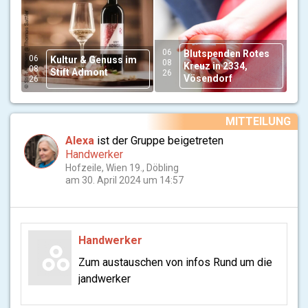
06
Blutspenden Rotes
06
Kultur & Genuss im
08
Kreuz in 2334,
08
Stift Admont
26
Vösendorf
26
MITTEILUNG
Alexa
ist der Gruppe beigetreten
Handwerker
Hofzeile, Wien 19., Döbling
am 30. April 2024 um 14:57
Handwerker
Zum austauschen von infos Rund um die
jandwerker