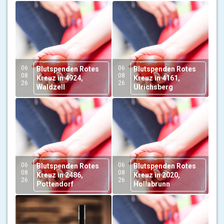
06
06
Blutspenden Rotes
Blutspenden Rotes
08
08
Kreuz in 4924,
Kreuz in 4161,
26
26
Waldzell
Ulrichsberg
06
06
Blutspenden Rotes
Blutspenden Rotes
08
08
Kreuz in 2486,
Kreuz in 2020,
26
26
Pottendorf
Hollabrunn