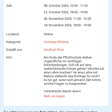
Zeit:
08. October 2026, 10:30 - 11:30
23. October 2026, 18:00 - 19:00
06. November 2026, 11:00 - 12:00
18. November 2026, 18:00 - 19:00
Location:
Online
Kategorie:
Sonstige Bildung
Erstellt von:
Sindbad Wien
Info:
Am Ende der Pflichtschule stehen
Jugendliche vor wichtigen
Entscheidungen: Soll ich auf eine
weiterführende Schule gehen? Möchte ich
eine Lehre machen? Ist eine Lehre mit
Matura vielleicht das Richtige für mich?
Es tut gut, wenn sich jemand Zeit nimmt,
solche Fragen zu besprechen.
Unterstützte darum eine:n
sozioökonomisch benachteilgte:n
Mehr anzeigen
Jugendliche:n am Ende seiner:ihrer
Pflichtschulzeit und werde Mentor:in bei
Sindbad Wien!
Du hast Lust als Mentor:in eine:n