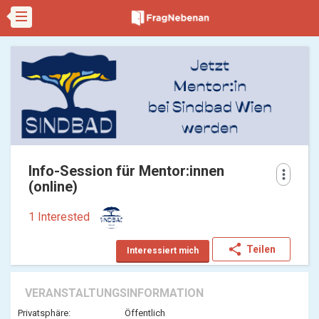
Info-Session für Mentor:innen
more_vert
(online)
1 Interested
share
Teilen
Interessiert mich
VERANSTALTUNGSINFORMATION
Privatsphäre:
Öffentlich