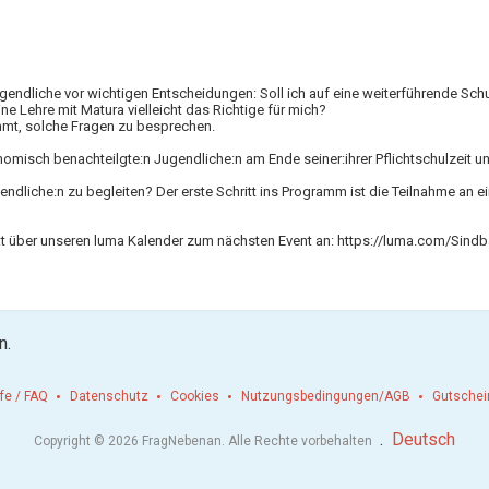
gendliche vor wichtigen Entscheidungen: Soll ich auf eine weiterführende Sch
ne Lehre mit Matura vielleicht das Richtige für mich?
immt, solche Fragen zu besprechen.
omisch benachteilgte:n Jugendliche:n am Ende seiner:ihrer Pflichtschulzeit 
gendliche:n zu begleiten? Der erste Schritt ins Programm ist die Teilnahme an 
11. September 2026
Online
kt über unseren luma Kalender zum nächsten Event an: https://luma.com/Sindb
n.
lfe / FAQ
Datenschutz
Cookies
Nutzungsbedingungen/AGB
Gutschei
.
Deutsch
Copyright © 2026 FragNebenan. Alle Rechte vorbehalten