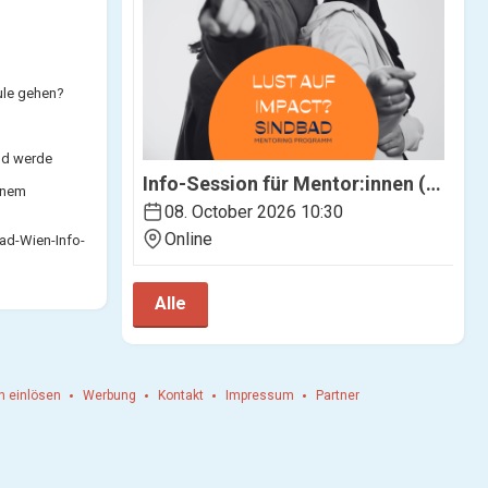
ule gehen?
und werde
"180ga Kärnten" - Die Talenteshow
Info-Session für Mentor:innen (online)
einem
 18:30
08. October 2026 10:30
Online
ad-Wien-Info-
Alle
n einlösen
Werbung
Kontakt
Impressum
Partner