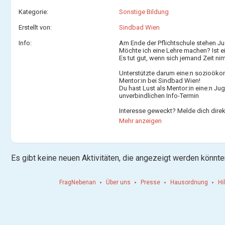
Kategorie:
Sonstige Bildung
Erstellt von:
Sindbad Wien
Info:
Am Ende der Pflichtschule stehen Ju
Möchte ich eine Lehre machen? Ist ei
Es tut gut, wenn sich jemand Zeit n
Unterstützte darum eine:n sozioökon
Mentor:in bei Sindbad Wien!
Du hast Lust als Mentor:in eine:n Ju
unverbindlichen Info-Termin
Interesse geweckt? Melde dich dire
Sessions
Mehr anzeigen
Es gibt keine neuen Aktivitäten, die angezeigt werden könnte
FragNebenan
Über uns
Presse
Hausordnung
Hi