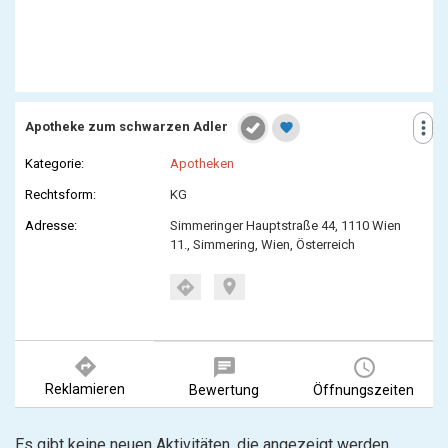
more_vert
Apotheke zum schwarzen Adler
favorite
Kategorie:
Apotheken
Rechtsform:
KG
Adresse:
Simmeringer Hauptstraße 44, 1110 Wien
11., Simmering, Wien, Österreich
location_on
directions
directions
chat
query_builder
Reklamieren
Bewertung
Öffnungszeiten
Es gibt keine neuen Aktivitäten, die angezeigt werden