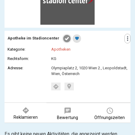
more_vert
Apotheke im Stadioncenter
favorite
Kategorie:
Apotheken
Rechtsform:
KG
Adresse:
Olympiaplatz 2, 1020 Wien 2., Leopoldstadt,
Wien, Österreich
location_on
directions
directions
chat
query_builder
Reklamieren
Bewertung
Öffnungszeiten
Es gibt keine neuen Aktivitäten, die angezeigt werden