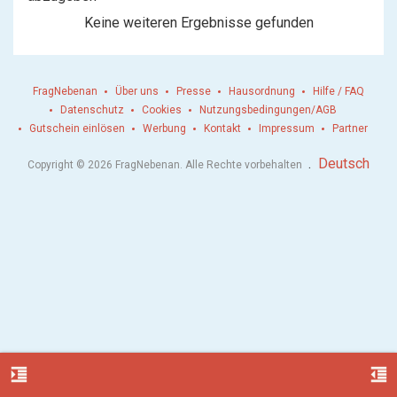
Keine weiteren Ergebnisse gefunden
FragNebenan
Über uns
Presse
Hausordnung
Hilfe / FAQ
Datenschutz
Cookies
Nutzungsbedingungen/AGB
Gutschein einlösen
Werbung
Kontakt
Impressum
Partner
.
Deutsch
Copyright © 2026 FragNebenan. Alle Rechte vorbehalten
format_indent_increase
format_indent_decrease