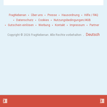
FragNebenan
Über uns
Presse
Hausordnung
Hilfe / FAQ
Datenschutz
Cookies
Nutzungsbedingungen/AGB
Gutschein einlösen
Werbung
Kontakt
Impressum
Partner
.
Deutsch
Copyright © 2026 FragNebenan. Alle Rechte vorbehalten
format_indent_increase
format_indent_decrease