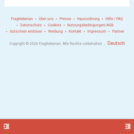
FragNebenan
Über uns
Presse
Hausordnung
Hilfe / FAQ
Datenschutz
Cookies
Nutzungsbedingungen/AGB
Gutschein einlösen
Werbung
Kontakt
Impressum
Partner
.
Deutsch
Copyright © 2026 FragNebenan. Alle Rechte vorbehalten
format_indent_increase
format_indent_decrease