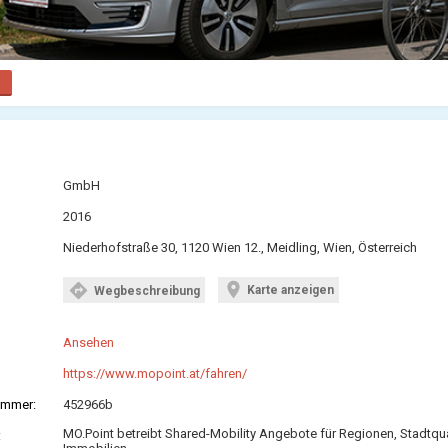
GmbH
2016
Niederhofstraße 30, 1120 Wien 12., Meidling, Wien, Österreich
location_on
directions
Karte anzeigen
Wegbeschreibung
Ansehen
https://www.mopoint.at/fahren/
ummer:
452966b
MO.Point betreibt Shared-Mobility Angebote für Regionen, Stadtqua
: