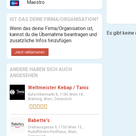
Maestro
IST DAS DEINE FIRMA/ORGANISATION?
Wenn das deine Firma/Organisation ist,
Es gibt keine
kannst du die Übernahme beantragen und
zusätzliche Infos hinzufügen.
Jetzt reklamieren
ANDERE HABEN SICH AUCH
ANGESEHEN
Weltmeister Kebap / Tanis
Kutschkermarkt B, 1180 Wien 18.,
Währing, Wien, Österreich
1 Bewertung
Babette's
Dreihausgasse 9, 1150 Wien 15.,
Rudolfsheim-Fünfhaus, Wien,