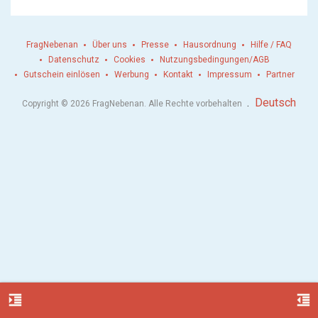
FragNebenan
Über uns
Presse
Hausordnung
Hilfe / FAQ
Datenschutz
Cookies
Nutzungsbedingungen/AGB
Gutschein einlösen
Werbung
Kontakt
Impressum
Partner
.
Deutsch
Copyright © 2026 FragNebenan. Alle Rechte vorbehalten
format_indent_increase
format_indent_decrease