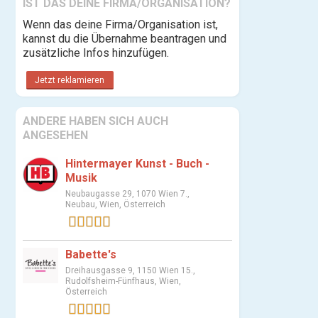
IST DAS DEINE FIRMA/ORGANISATION?
Wenn das deine Firma/Organisation ist,
kannst du die Übernahme beantragen und
zusätzliche Infos hinzufügen.
Jetzt reklamieren
ANDERE HABEN SICH AUCH
ANGESEHEN
Hintermayer Kunst - Buch -
Musik
Neubaugasse 29, 1070 Wien 7.,
Neubau, Wien, Österreich
1 Bewertung
Babette's
Dreihausgasse 9, 1150 Wien 15.,
Rudolfsheim-Fünfhaus, Wien,
Österreich
1 Bewertung