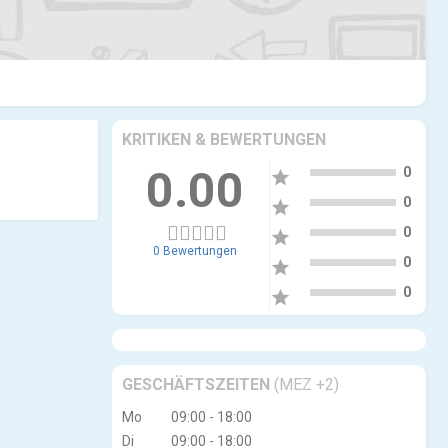
KRITIKEN & BEWERTUNGEN
5
0.00
0
star
4
0
star
3
0
star
0 Bewertungen
2
0
star
1
0
star
GESCHÄFTSZEITEN
(MEZ +2)
Mo
09:00 - 18:00
Di
09:00 - 18:00