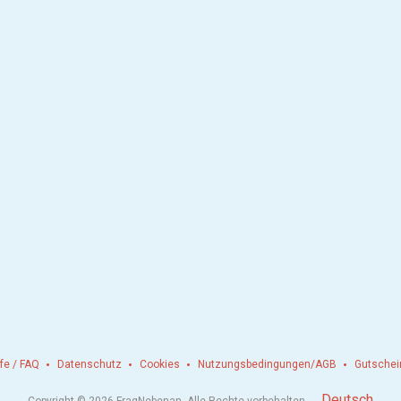
lfe / FAQ
Datenschutz
Cookies
Nutzungsbedingungen/AGB
Gutschei
.
Deutsch
Copyright © 2026 FragNebenan. Alle Rechte vorbehalten