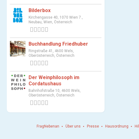
Bilderbox
Kirchengasse 40, 1070 Wien 7.,
Neubau, Wien, Österreich
0 Bewertungen
Buchhandlung Friedhuber
Ringstraße 41, 4600 Wels,
Oberösterreich, Österreich
0 Bewertungen
Der Weinphilosoph im
Cordatushaus
Bahnhofstraße 10, 4600 Wels,
Oberösterreich, Österreich
0 Bewertungen
FragNebenan
Über uns
Presse
Hausordnung
Hi