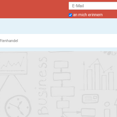
an mich erinnern
iftenhandel