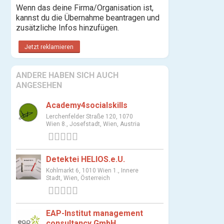
Wenn das deine Firma/Organisation ist,
kannst du die Übernahme beantragen und
zusätzliche Infos hinzufügen.
Jetzt reklamieren
ANDERE HABEN SICH AUCH
ANGESEHEN
Academy4socialskills
Lerchenfelder Straße 120, 1070
Wien 8., Josefstadt, Wien, Austria
0 Bewertungen
Detektei HELIOS.e.U.
Kohlmarkt 6, 1010 Wien 1., Innere
Stadt, Wien, Österreich
0 Bewertungen
EAP-Institut management
consultancy GmbH