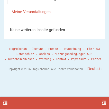
Meine Veranstaltungen
Keine weiteren Inhalte gefunden
FragNebenan
Über uns
Presse
Hausordnung
Hilfe / FAQ
Datenschutz
Cookies
Nutzungsbedingungen/AGB
Gutschein einlösen
Werbung
Kontakt
Impressum
Partner
.
Deutsch
Copyright © 2026 FragNebenan. Alle Rechte vorbehalten
format_indent_increase
format_indent_decrease