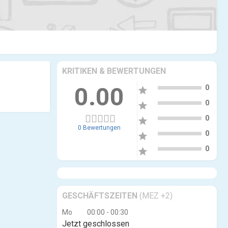
KRITIKEN & BEWERTUNGEN
5
0.00
0
star
4
0
star
3
0
star
0 Bewertungen
2
0
star
1
0
star
GESCHÄFTSZEITEN
(MEZ +2)
Mo
00:00 - 00:30
Jetzt geschlossen