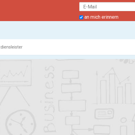
an mich erinnern
diensleister