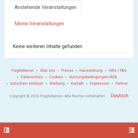
Anstehende Veranstaltungen
Meine Veranstaltungen
Keine weiteren Inhalte gefunden
FragNebenan
Über uns
Presse
Hausordnung
Hilfe / FAQ
Datenschutz
Cookies
Nutzungsbedingungen/AGB
Gutschein einlösen
Werbung
Kontakt
Impressum
Partner
.
Deutsch
Copyright © 2026 FragNebenan. Alle Rechte vorbehalten
format_indent_increase
format_indent_decrease