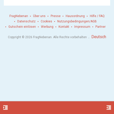
FragNebenan
Über uns
Presse
Hausordnung
Hilfe / FAQ
Datenschutz
Cookies
Nutzungsbedingungen/AGB
Gutschein einlösen
Werbung
Kontakt
Impressum
Partner
.
Deutsch
Copyright © 2026 FragNebenan. Alle Rechte vorbehalten
format_indent_increase
format_indent_decrease