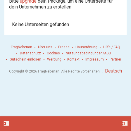
Bitte
upgrade
dein Package, um eine Unterseite für
dein Unternehmen zu erstellen
Keine Unterseiten gefunden
FragNebenan
Über uns
Presse
Hausordnung
Hilfe / FAQ
Datenschutz
Cookies
Nutzungsbedingungen/AGB
Gutschein einlösen
Werbung
Kontakt
Impressum
Partner
.
Deutsch
Copyright © 2026 FragNebenan. Alle Rechte vorbehalten
format_indent_increase
format_indent_decrease