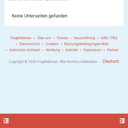
Keine Unterseiten gefunden
FragNebenan
Über uns
Presse
Hausordnung
Hilfe / FAQ
Datenschutz
Cookies
Nutzungsbedingungen/AGB
Gutschein einlösen
Werbung
Kontakt
Impressum
Partner
.
Deutsch
Copyright © 2026 FragNebenan. Alle Rechte vorbehalten
format_indent_increase
format_indent_decrease