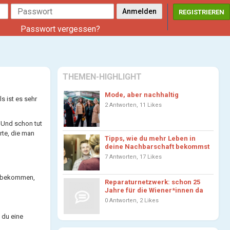
REGISTRIEREN
Passwort vergessen?
THEMEN-HIGHLIGHT
Mode, aber nachhaltig
s ist es sehr
2 Antworten, 11 Likes
 Und schon tut
te, die man
Tipps, wie du mehr Leben in
deine Nachbarschaft bekommst
7 Antworten, 17 Likes
on bekommen,
Reparaturnetzwerk: schon 25
Jahre für die Wiener*innen da
0 Antworten, 2 Likes
 du eine