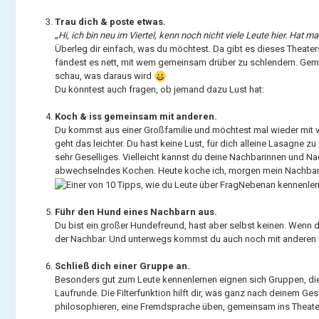
Trau dich & poste etwas.
„
Hi, ich bin neu im Viertel, kenn noch nicht viele Leute hier. Hat
Überleg dir einfach, was du möchtest. Da gibt es dieses Theater
fändest es nett, mit wem gemeinsam drüber zu schlendern. Geme
schau, was daraus wird
Du könntest auch fragen, ob jemand dazu Lust hat:
Koch & iss gemeinsam mit anderen.
Du kommst aus einer Großfamilie und möchtest mal wieder mit 
geht das leichter. Du hast keine Lust, für dich alleine Lasagn
sehr Geselliges. Vielleicht kannst du deine Nachbarinnen und Na
abwechselndes Kochen. Heute koche ich, morgen mein Nachbar, ü
Führ den Hund eines Nachbarn aus.
Du bist ein großer Hundefreund, hast aber selbst keinen. Wenn 
der Nachbar. Und unterwegs kommst du auch noch mit anderen 
Schließ dich einer Gruppe an.
Besonders gut zum Leute kennenlernen eignen sich Gruppen, die
Laufrunde. Die Filterfunktion hilft dir, was ganz nach deinem
philosophieren, eine Fremdsprache üben, gemeinsam ins Theater, 