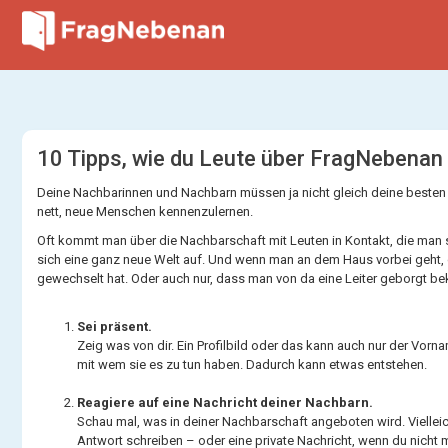
10 Tipps, wie du Leute über FragNebenan
Deine Nachbarinnen und Nachbarn müssen ja nicht gleich deine besten F
nett, neue Menschen kennenzulernen.
Oft kommt man über die Nachbarschaft mit Leuten in Kontakt, die man s
sich eine ganz neue Welt auf. Und wenn man an dem Haus vorbei geht,
gewechselt hat. Oder auch nur, dass man von da eine Leiter geborgt 
Sei präsent.
Zeig was von dir. Ein Profilbild oder das kann auch nur der Vor
mit wem sie es zu tun haben. Dadurch kann etwas entstehen.
Reagiere auf eine Nachricht deiner Nachbarn.
Schau mal, was in deiner Nachbarschaft angeboten wird. Vielleic
Antwort schreiben – oder eine private Nachricht, wenn du nich