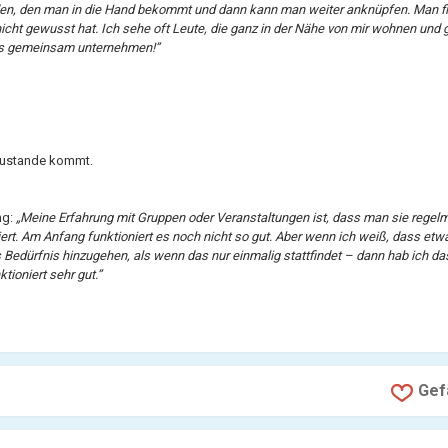
Faden, den man in die Hand bekommt und dann kann man weiter anknüpfen. Man fi
cht gewusst hat. Ich sehe oft Leute, die ganz in der Nähe von mir wohnen un
was gemeinsam unternehmen!”
 zustande kommt.
ng:
„Meine Erfahrung mit Gruppen oder Veranstaltungen ist, dass man sie rege
iert. Am Anfang funktioniert es noch nicht so gut. Aber wenn ich weiß, dass et
s Bedürfnis hinzugehen, als wenn das nur einmalig stattfindet – dann hab ich das
ioniert sehr gut.”
Gefä