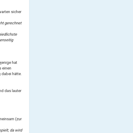
warten sicher
cht gerechnet
iedlichste
enseitig
ejenige hat
s einen
 dabei hätte.
nd das lauter
emeinsam (zur
pielt, da wird