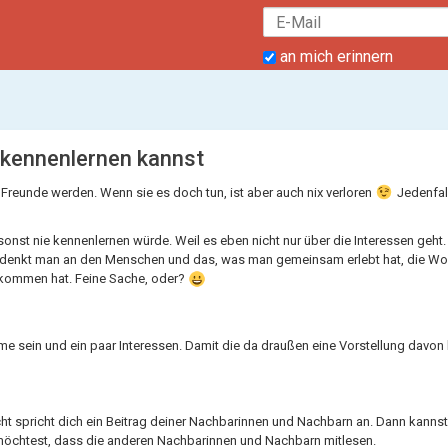
an mich erinnern
 kennenlernen kannst
reunde werden. Wenn sie es doch tun, ist aber auch nix verloren
Jedenfall
onst nie kennenlernen würde. Weil es eben nicht nur über die Interessen geht.
 denkt man an den Menschen und das, was man gemeinsam erlebt hat, die Wor
bekommen hat. Feine Sache, oder?
name sein und ein paar Interessen. Damit die da draußen eine Vorstellung dav
ht spricht dich ein Beitrag deiner Nachbarinnen und Nachbarn an. Dann kannst
t möchtest, dass die anderen Nachbarinnen und Nachbarn mitlesen.