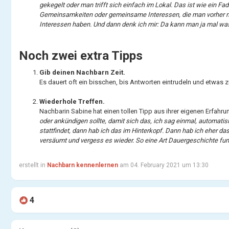
gekegelt oder man trifft sich einfach im Lokal. Das ist wie ein 
Gemeinsamkeiten oder gemeinsame Interessen, die man vorher ni
Interessen haben. Und dann denk ich mir: Da kann man ja mal 
Noch zwei extra Tipps
Gib deinen Nachbarn Zeit.
Es dauert oft ein bisschen, bis Antworten eintrudeln und etwas
Wiederhole Treffen.
Nachbarin Sabine hat einen tollen Tipp aus ihrer eigenen Erfahru
oder ankündigen sollte, damit sich das, ich sag einmal, automatis
stattfindet, dann hab ich das im Hinterkopf. Dann hab ich eher da
versäumt und vergess es wieder. So eine Art Dauergeschichte funkt
erstellt in
Nachbarn kennenlernen
am 04. February 2021 um 13:30
4