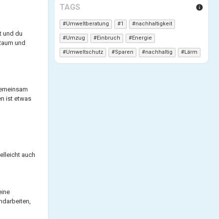
TAGS
info
Umweltberatung
1
nachhaltigkeit
t und du
Umzug
Einbruch
Energie
 Raum und
Umweltschutz
Sparen
nachhaltig
Lärm
 gemeinsam
n ist etwas
elleicht auch
eine
ndarbeiten,