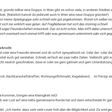
, gründe selber eine Gruppe. In Wien gibt es schon viele, in anderen Städten 
est. (Natürlich kannst du jederzeit auch in Wien eine neue Gruppe gründen!)
 ist meine Spielegruppe sehr schnell sehr gut angekommen. Womit ich selber ni
 sich nie wirklich was getan. Auf FragNebenan hat sich das irrsinnig schnell
sogar Freundschaften entwickelt. Das ist echt schön. Man trifft dabei untersch
sich eventuell noch einmal trifft oder was gemeinsam unternimmt oder sich geg
chricht.
nd oder eine Freundin erinnert und dir sofort sympathisch ist. Oder der- oder di
et euch gut verstehen. Schreib einfach ein paar nette Zeilen. Vielleicht gibt e
ht neulich geschrieben, dass er oder sie gern gärtnert und gern Unterstützung
unch, Nachbarschaftstreffen, Wohnungsflohmarkt, Kegelabend, ... Im Prinzip si
ie kommen, bringen eine Kleinigkeit mit)!
 ob wer Lust auf eine nette gemeinsame Runde hat und dann entscheidet ihr g
ebt:
„Ich merke, dass sehr viele Leute froh über die Möglichkeit sind. Da wird ges