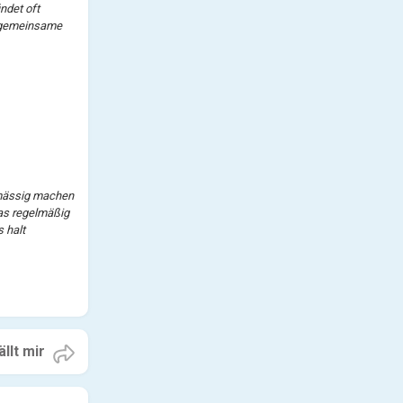
ndet oft
d gemeinsame
lmässig machen
was regelmäßig
 halt
llt mir