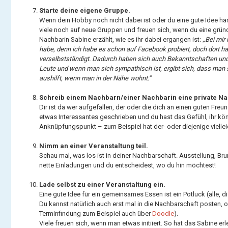
Starte deine eigene Gruppe.
Wenn dein Hobby noch nicht dabei ist oder du eine gute Idee hast
viele noch auf neue Gruppen und freuen sich, wenn du eine gründ
Nachbarin Sabine erzählt, wie es ihr dabei ergangen ist: „
Bei mir
habe, denn ich habe es schon auf Facebook probiert, doch dort hat
verselbstständigt. Dadurch haben sich auch Bekanntschaften und 
Leute und wenn man sich sympathisch ist, ergibt sich, dass man 
aushilft, wenn man in der Nähe wohnt.”
Schreib einem Nachbarn/einer Nachbarin eine private Na
Dir ist da wer aufgefallen, der oder die dich an einen guten Freu
etwas Interessantes geschrieben und du hast das Gefühl, ihr könnt
Anknüpfungspunkt – zum Beispiel hat der- oder diejenige vielleic
Nimm an einer Veranstaltung teil.
Schau mal, was los ist in deiner Nachbarschaft. Ausstellung, Br
nette Einladungen und du entscheidest, wo du hin möchtest!
Lade selbst zu einer Veranstaltung ein.
Eine gute Idee für ein gemeinsames Essen ist ein Potluck (alle, d
Du kannst natürlich auch erst mal in die Nachbarschaft posten,
Terminfindung zum Beispiel auch über
Doodle
).
Viele freuen sich, wenn man etwas initiiert. So hat das Sabine erl