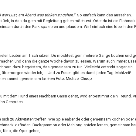
 mal wer Lust, am Abend was trinken zu gehen?
” So einfach kann das aussehen.
stück, in das du gern mit Begleitung gehen möchtest. Oder da ist ein Flohmark
insam durch den Park spazieren und plaudern. Wirf einfach eine Idee in den
vielen Leuten am Tisch sitzen. Du möchtest gern mehrere Gänge kochen und
e zu machen und dann die ganze Woche davon zu essen. Warum auch immer, Esse
chbarn dazu begeistern, das gemeinsam zu tun. Vielleicht entsteht sogar ein
bermorgen wieder ich, ... Und zu Essen gibt es damit jeden Tag. Mahlzeit!
Foto: Michael Chuop
du mit dem Hund eines Nachbarn Gassi gehst, wird er bestimmt dein Freund. Vi
ins Gespräch.
 sich zu Aktivitäten treffen. Wie Spieleabende oder gemeinsam kochen oder 
 Geschmack zu finden. Backgammon oder Mahjong spielen lernen, gemeinsam ha
Kino, die Oper gehen, ...