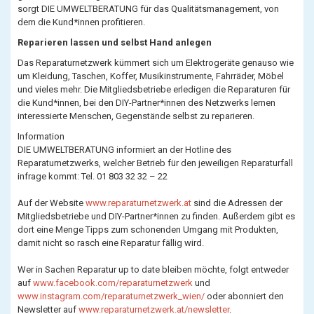
sorgt DIE UMWELTBERATUNG für das Qualitätsmanagement, von
dem die Kund*innen profitieren.
Reparieren lassen und selbst Hand anlegen
Das Reparaturnetzwerk kümmert sich um Elektrogeräte genauso wie
um Kleidung, Taschen, Koffer, Musikinstrumente, Fahrräder, Möbel
und vieles mehr. Die Mitgliedsbetriebe erledigen die Reparaturen für
die Kund*innen, bei den DIY-Partner*innen des Netzwerks lernen
interessierte Menschen, Gegenstände selbst zu reparieren.
Information
DIE UMWELTBERATUNG informiert an der Hotline des
Reparaturnetzwerks, welcher Betrieb für den jeweiligen Reparaturfall
infrage kommt: Tel. 01 803 32 32 – 22
Auf der Website
www.reparaturnetzwerk.at
sind die Adressen der
Mitgliedsbetriebe und DIY-Partner*innen zu finden. Außerdem gibt es
dort eine Menge Tipps zum schonenden Umgang mit Produkten,
damit nicht so rasch eine Reparatur fällig wird.
Wer in Sachen Reparatur up to date bleiben möchte, folgt entweder
auf
www.facebook.com/reparaturnetzwerk
und
www.instagram.com/reparaturnetzwerk_wien/
oder abonniert den
Newsletter auf
www.reparaturnetzwerk.at/newsletter
.