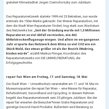
gratuliert Klimastadtrat Jürgen Czernohorszky zum Jubiläum.
Das Reparaturnetzwerk startete 1999 mit 23 Betrieben, nun wurde
erstmals die 150er-Marke geknackt. Der Wiener Reparaturbon, mit
dem die Stadt Wien Reparaturen fördert, trug stark zum Wachstum
des Netzwerks bei.
„Seit der Gründung wurde mit 1,5 Millionen
Reparaturen so viel Abfall vermieden, wie 462
Mittelstreckenflugzeuge wiegen. Und allein im vergangenen
Jahr ersparte das Netzwerk dem Klima so viel CO2 wie ein
Stück Wald, das etwas größer ist als der Bezirk Ottakring,
binden würde“
, erzählt Markus Piringer, Koordinator des
Reparaturnetzwerks von DIE UMWELTBERATUNG, die
Erfolgsgeschichte.
repair:fair Wien am Freitag, 17. und Samstag, 18. Mai
Die Stadt Wien – Umweltschutz veranstaltet am 17. und 18. Mai im
Museumsquartier die repair:fair Wien – eine Messe für Reparatur,
Refurbishment, Secondhand und Upcycling. In diesem Rahmen
begeht das Reparaturnetzwerk sein 25-jähriges Jubiläum. Bei der
repair:fair erwarten die Besucher*innen Gratis-Reparaturen und
günstige Second-Hand-Produkte. Außerdem wird Beratung zu