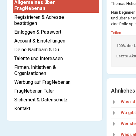
Allgemeines über
Thomas Heher 
FragNebenan
Nun beginnen 
Registrieren & Adresse
und über einen
bestätigen
eine Rolle sp
Einloggen & Passwort
Teilen
Account & Einstellungen
100% der Us
Deine Nachbarn & Du
Letzte Aktu
Talente und Interessen
Firmen, Initiativen &
Organisationen
Werbung auf FragNebenan
Ähnliches
FragNebenan Taler
Sicherheit & Datenschutz
Was is
Kontakt
Wo gib
Wer ste
Was un