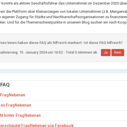
konnte als aktiver Geschäftsführer das Unternehmen im Dezember 2020 über
wir die Plattform über Kleinanzeigen von lokalen Unternehmen (z.B. Mengenr
 eigenen Zugang für Städte und Nachbarschaftsorganisationen zu finanzieren. W
ielen. Und für die Themenschwerpunkte in unserem Blog suchen wir nach Koop
er/innen haben diese FAQ als hilfreich markiert. Ist diese FAQ hilfreich?
alisierung: 15. January 2024 um 16:52 - Total 3 stimmen ab
Ja
Nein
 FAQ
t FragNebenan
t es FragNebenan
ht hinter FragNebenan
terscheidet FragNebenan von Facebook