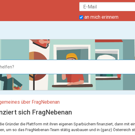
an mich erinnern
lgemeines über FragNebenan
anziert sich FragNebenan
e Gründer die Plattform mit ihren eigenen Sparbüchern finanziert, dann mit ei
ren, um so das FragNebenan-Team stätig ausbauen und in (ganz) Österreich st