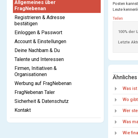
Allgemeines über
Posten kannst
FragNebenan
Leute kennenle
Registrieren & Adresse
Teilen
bestätigen
100% der Us
Einloggen & Passwort
Account & Einstellungen
Letzte Aktu
Deine Nachbarn & Du
Talente und Interessen
Firmen, Initiativen &
Organisationen
Ähnliches
Werbung auf FragNebenan
Was is
FragNebenan Taler
Wo gib
Sicherheit & Datenschutz
Kontakt
Wer ste
Was mac
Wie fin