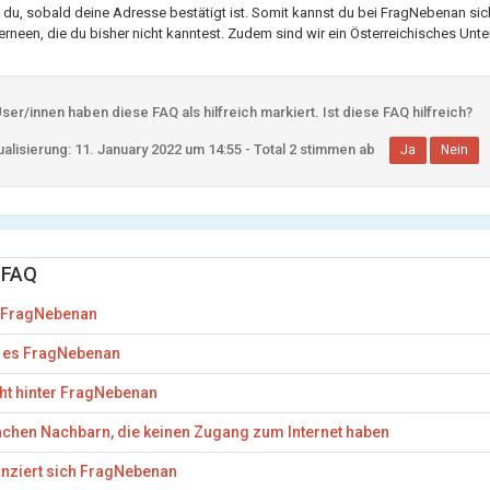
 du, sobald deine Adresse bestätigt ist. Somit kannst du bei FragNebenan sic
rneen, die du bisher nicht kanntest. Zudem sind wir ein Österreichisches Unte
er/innen haben diese FAQ als hilfreich markiert. Ist diese FAQ hilfreich?
alisierung: 11. January 2022 um 14:55 - Total 2 stimmen ab
Ja
Nein
 FAQ
t FragNebenan
t es FragNebenan
ht hinter FragNebenan
hen Nachbarn, die keinen Zugang zum Internet haben
anziert sich FragNebenan