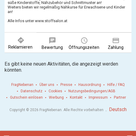
süße Kinderstoffe, Nähzubehör und Schnittmuster an!
Weiters bieten wir regelmäßig Nähkurse für Erwachsene und Kinder
an!
Alle Infos unter www.stoffsalon.at
directions
chat
query_builder
payment
Reklamieren
Bewertung
Öffnungszeiten
Zahlung
Es gibt keine neuen Aktivitäten, die angezeigt werden
könnten.
FragNebenan
Über uns
Presse
Hausordnung
Hilfe / FAQ
Datenschutz
Cookies
Nutzungsbedingungen/AGB
Gutschein einlösen
Werbung
Kontakt
Impressum
Partner
.
Deutsch
Copyright © 2026 FragNebenan. Alle Rechte vorbehalten