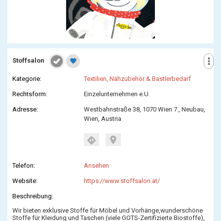
more_vert
Stoffsalon
favorite
Kategorie:
Textilien, Nähzubehör & Bastlerbedarf
Rechtsform:
Einzelunternehmen e.U.
Adresse:
Westbahnstraße 38, 1070 Wien 7., Neubau,
Wien, Austria
location_on
directions
Telefon:
Ansehen
Website:
https://www.stoffsalon.at/
Beschreibung:
Wir bieten exklusive Stoffe für Möbel und Vorhänge,wunderschöne
Stoffe für Kleidung und Taschen (viele GOTS-Zertifizierte Biostoffe),