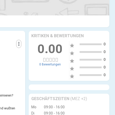
KRITIKEN & BEWERTUNGEN
5
more_vert
0.00
0
star
4
0
star
3
0
star
0 Bewertungen
2
0
star
1
0
star
nimieren?
GESCHÄFTSZEITEN
(MEZ +2)
Mo
09:00 - 16:00
und wußten
Di
09:00 - 16:00