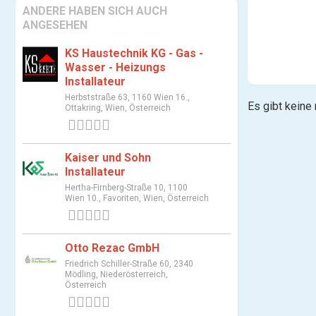
ANDERE HABEN SICH AUCH
ANGESEHEN
KS Haustechnik KG - Gas -
Wasser - Heizungs
Installateur
Herbststraße 63, 1160 Wien 16.,
Es gibt keine
Ottakring, Wien, Österreich
0 Bewertungen
Kaiser und Sohn
Installateur
Hertha-Firnberg-Straße 10, 1100
Wien 10., Favoriten, Wien, Österreich
0 Bewertungen
Otto Rezac GmbH
Friedrich Schiller-Straße 60, 2340
Mödling, Niederösterreich,
Österreich
0 Bewertungen