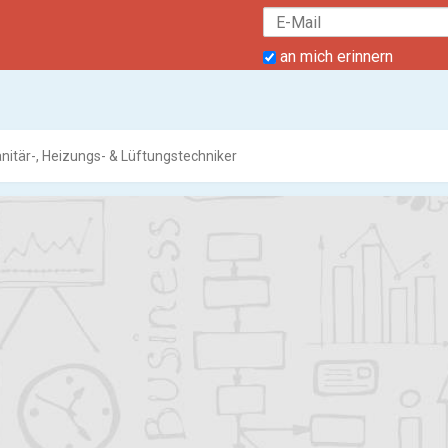
an mich erinnern
nitär-, Heizungs- & Lüftungstechniker