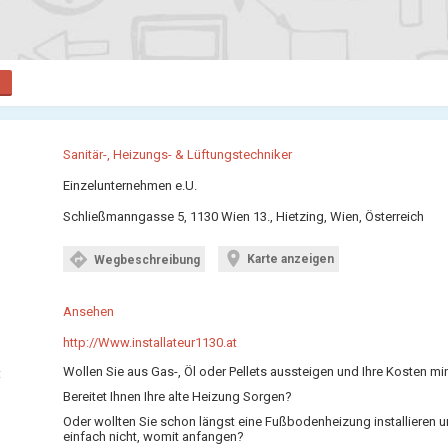
Sanitär-, Heizungs- & Lüftungstechniker
Einzelunternehmen e.U.
Schließmanngasse 5, 1130 Wien 13., Hietzing, Wien, Österreich
location_on
directions
Karte anzeigen
Wegbeschreibung
Ansehen
http://Www.installateur1130.at
Wollen Sie aus Gas-, Öl oder Pellets aussteigen und Ihre Kosten mi
:
Bereitet Ihnen Ihre alte Heizung Sorgen?
Oder wollten Sie schon längst eine Fußbodenheizung installieren 
einfach nicht, womit anfangen?