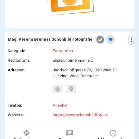
more_vert
Mag. Verena Brunner Schönbild Fotografie
favorite
Kategorie:
Fotografen
Rechtsform:
Einzelunternehmen e.U.
Adresse:
Jagdschloßgasse 79, 1130 Wien 13.,
Hietzing, Wien, Österreich
location_on
directions
Telefon:
Ansehen
Website:
https://www.schoenbildfoto.at
directions
chat
query_builder