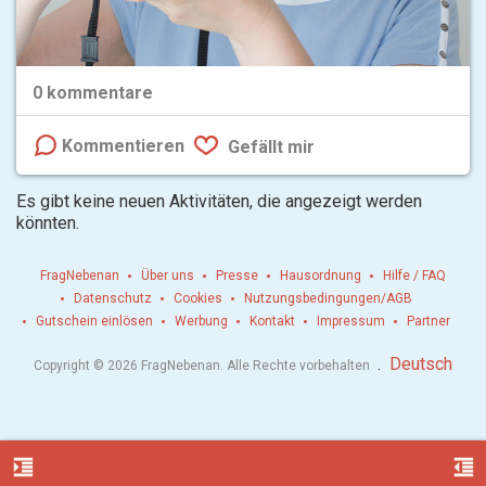
0
kommentare
Kommentieren
Gefällt mir
Es gibt keine neuen Aktivitäten, die angezeigt werden
könnten.
FragNebenan
Über uns
Presse
Hausordnung
Hilfe / FAQ
Datenschutz
Cookies
Nutzungsbedingungen/AGB
Gutschein einlösen
Werbung
Kontakt
Impressum
Partner
.
Deutsch
Copyright © 2026 FragNebenan. Alle Rechte vorbehalten
format_indent_increase
format_indent_decrease