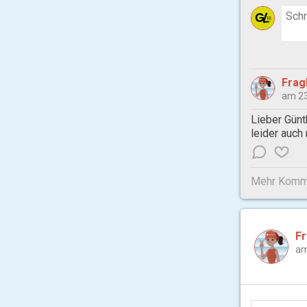
Frag
am 23
Lieber Günt
leider auch
Mehr Komme
F
am