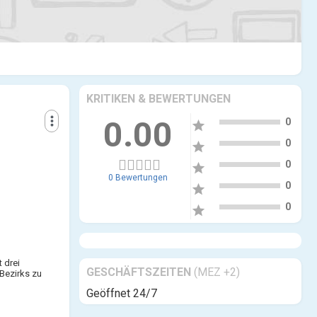
KRITIKEN & BEWERTUNGEN
5
more_vert
0.00
0
star
4
0
star
3
0
star
0 Bewertungen
2
0
star
1
0
star
 drei
GESCHÄFTSZEITEN
(MEZ +2)
Bezirks zu
Geöffnet 24/7