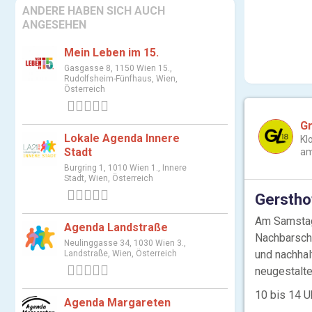
ANDERE HABEN SICH AUCH
ANGESEHEN
Mein Leben im 15.
Gasgasse 8, 1150 Wien 15.,
Rudolfsheim-Fünfhaus, Wien,
Österreich
0 Bewertungen
Gr
Lokale Agenda Innere
Kl
Stadt
am
Burgring 1, 1010 Wien 1., Innere
Stadt, Wien, Österreich
0 Bewertungen
Gerstho
Am Samstag 
Agenda Landstraße
Nachbarscha
Neulinggasse 34, 1030 Wien 3.,
und nachhal
Landstraße, Wien, Österreich
neugestalte
0 Bewertungen
10 bis 14 U
Agenda Margareten