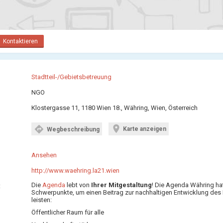
Kontaktieren
Stadtteil-/Gebietsbetreuung
NGO
Klostergasse 11, 1180 Wien 18., Währing, Wien, Österreich
location_on
directions
Karte anzeigen
Wegbeschreibung
Ansehen
http://www.waehring.la21.wien
Die
Agenda
lebt von
Ihrer Mitgestaltung
! Die Agenda Währing hat
:
Schwerpunkte, um einen Beitrag zur nachhaltigen Entwicklung des 
leisten:
Öffentlicher Raum für alle