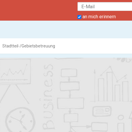
an mich erinnern
Stadtteil-/Gebietsbetreuung