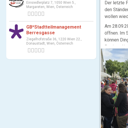
Der letzte 
Einsiedlerplatz 7, 1050 Wien 5.,
Margareten, Wien, Österreich
den Ständen
0 Bewertungen
wollen wied
Am 28.09.20
GB*Stadtteilmanagement
Berresgasse
öffnen. Im 
Ziegelhofstraße 36, 1220 Wien 22.,
können Ding
Donaustadt, Wien, Österreich
Besitzer*in
0 Bewertungen
verkaufen, 
Komm vorbe
Die Ampel a
wurde im S
der Kreuzun
mehr unvers
Straßenbere
Der Flohmar