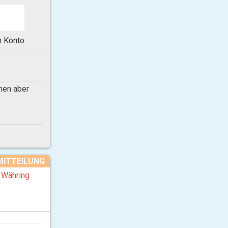
in Konto
nnen aber
MITTEILUNG
r Währing