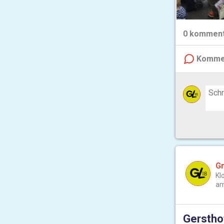
0
komment
Komme
Gr
Kl
am
Gerstho