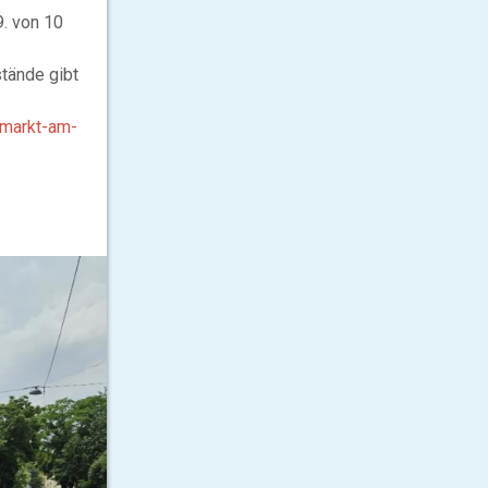
9. von 10
stände gibt
hmarkt-am-