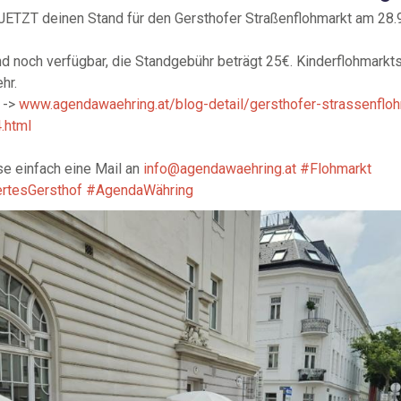
 JETZT deinen Stand für den Gersthofer Straßenflohmarkt am 28.
nd noch verfügbar, die Standgebühr beträgt 25€. Kinderflohmarkt
hr.
 ->
www.agendawaehring.at/blog-detail/gersthofer-strassenflo
.html
se einfach eine Mail an
info@agendawaehring.at
#Flohmarkt
rtesGersthof
#AgendaWähring