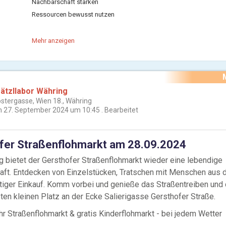
Nachbarschaft stärken
Ressourcen bewusst nutzen
Möchten Sie mehr erfahren? Das Video anlässlich unserer Büroeröf
Mehr anzeigen
nur 5 Minuten den Hintergrund und die Ziele der Agenda Währing:
ätzllabor Währing
ostergasse, Wien 18., Währing
 27. September 2024 um 10:45
Bearbeitet
fer Straßenflohmarkt am 28.09.2024
bietet der Gersthofer Straßenflohmarkt wieder eine lebendige
ft. Entdecken von Einzelstücken, Tratschen mit Menschen aus 
tiger Einkauf. Komm vorbei und genieße das Straßentreiben und
ten kleinen Platz an der Ecke Salierigasse Gersthofer Straße.
hr Straßenflohmarkt & gratis Kinderflohmarkt - bei jedem Wetter