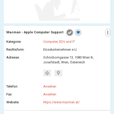
more_vert
Macman - Apple Computer Support
favorite
Kategorie:
Computer, EDV und IT
Rechtsform:
Einzelunternehmen e.U.
Adresse:
Schönborngasse 13, 1080 Wien 8.,
Josefstadt, Wien, Österreich
location_on
directions
Telefon:
Ansehen
Fax:
Ansehen
Website:
https://www.macman.at/