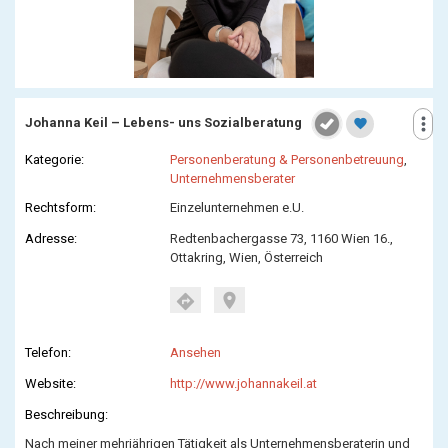
more_vert
Johanna Keil – Lebens- uns Sozialberatung
favorite
Kategorie:
Personenberatung & Personenbetreuung
,
Unternehmensberater
Rechtsform:
Einzelunternehmen e.U.
Adresse:
Redtenbachergasse 73, 1160 Wien 16.,
Ottakring, Wien, Österreich
location_on
directions
Telefon:
Ansehen
Website:
http://www.johannakeil.at
Beschreibung:
Nach meiner mehrjährigen Tätigkeit als Unternehmensberaterin und