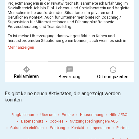
Projektmanagerin in der Privatwirtschaft, sammelte ich Erfahrung im
Sozialbereich. Ich bin Dipl. Lebens- und Sozialberaterin und begleite
Menschen in herausfordernden Situationen im privaten und
beruflichen Kontext. Auch für Unternehmen biete ich Coaching /
Supervision für Mitarbeiter*innen und Führungskräfte sowie
Prozessberatung und Teambuilding.
Es ist meine Überzeugung, dass wir gestärkt aus Krisen und
herausfordernden Situationen gehen können, auch wenn es sich in
dem Moment nicht so anfühlt. Manchmal kommen wir alleine nicht
Mehr anzeigen
mehr weiter, dann brauchen wir die für uns richtige Unterstützung. Mit
dem passenden Gegenüber können Türen geöffnet und andere
wiederum geschlossen werden.
directions
chat
query_builder
Vielleicht bin ich ja Ihr passendes Gegenüber und ich freue mich
darauf, Sie ein Stück Ihres Weges zu begleiten!
Reklamieren
Bewertung
Öffnungszeiten
Mehr Informationen: www.johannakeil.at
Es gibt keine neuen Aktivitäten, die angezeigt werden
könnten.
FragNebenan
Über uns
Presse
Hausordnung
Hilfe / FAQ
Datenschutz
Cookies
Nutzungsbedingungen/AGB
Gutschein einlösen
Werbung
Kontakt
Impressum
Partner