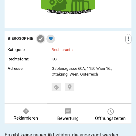
more_vert
BIEROSOPHIE
favorite
Kategorie:
Restaurants
Rechtsform:
KG
Adresse:
Gablenzgasse 60A, 1150 Wien 16.,
Ottakring, Wien, Österreich
location_on
directions
directions
chat
query_builder
Reklamieren
Bewertung
Öffnungszeiten
Es gibt keine neuen Aktivitäten, die angezeigt werden