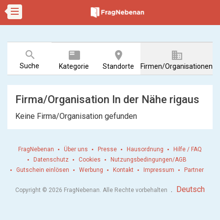
search
featured_play_list
room
business
Suche
Kategorie
Standorte
Firmen/Organisationen
Firma/Organisation In der Nähe rigaus
Keine Firma/Organisation gefunden
FragNebenan
Über uns
Presse
Hausordnung
Hilfe / FAQ
Datenschutz
Cookies
Nutzungsbedingungen/AGB
Gutschein einlösen
Werbung
Kontakt
Impressum
Partner
.
Deutsch
Copyright © 2026 FragNebenan. Alle Rechte vorbehalten