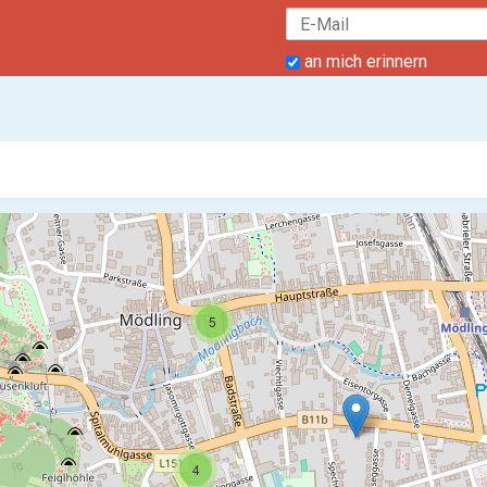
an mich erinnern
5
4