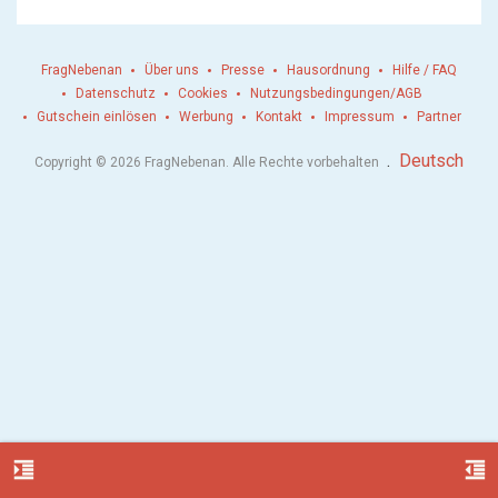
FragNebenan
Über uns
Presse
Hausordnung
Hilfe / FAQ
Datenschutz
Cookies
Nutzungsbedingungen/AGB
Gutschein einlösen
Werbung
Kontakt
Impressum
Partner
.
Deutsch
Copyright © 2026 FragNebenan. Alle Rechte vorbehalten
format_indent_increase
format_indent_decrease