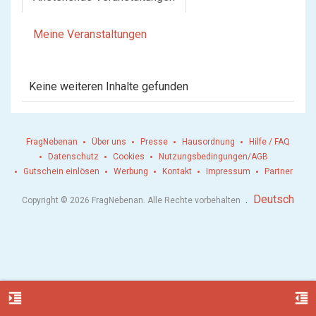
Meine Veranstaltungen
Keine weiteren Inhalte gefunden
FragNebenan
Über uns
Presse
Hausordnung
Hilfe / FAQ
Datenschutz
Cookies
Nutzungsbedingungen/AGB
Gutschein einlösen
Werbung
Kontakt
Impressum
Partner
.
Deutsch
Copyright © 2026 FragNebenan. Alle Rechte vorbehalten
format_indent_increase
format_indent_decrease