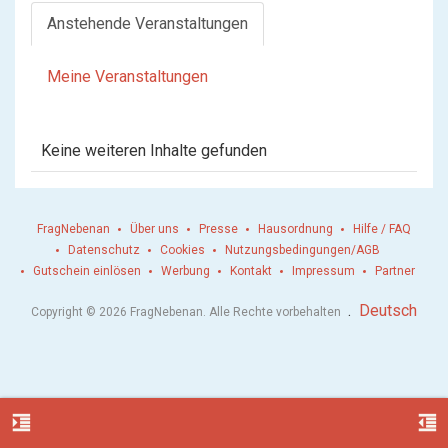
Anstehende Veranstaltungen
Meine Veranstaltungen
Keine weiteren Inhalte gefunden
FragNebenan
Über uns
Presse
Hausordnung
Hilfe / FAQ
Datenschutz
Cookies
Nutzungsbedingungen/AGB
Gutschein einlösen
Werbung
Kontakt
Impressum
Partner
.
Deutsch
Copyright © 2026 FragNebenan. Alle Rechte vorbehalten
format_indent_increase
format_indent_decrease