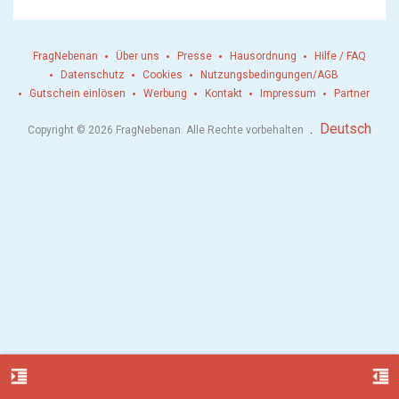
FragNebenan
Über uns
Presse
Hausordnung
Hilfe / FAQ
Datenschutz
Cookies
Nutzungsbedingungen/AGB
Gutschein einlösen
Werbung
Kontakt
Impressum
Partner
.
Deutsch
Copyright © 2026 FragNebenan. Alle Rechte vorbehalten
format_indent_increase
format_indent_decrease