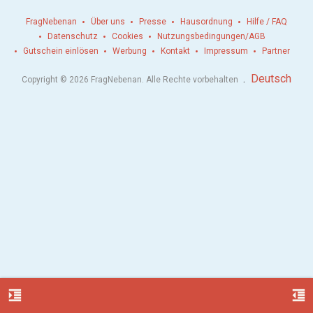
FragNebenan
Über uns
Presse
Hausordnung
Hilfe / FAQ
Datenschutz
Cookies
Nutzungsbedingungen/AGB
Gutschein einlösen
Werbung
Kontakt
Impressum
Partner
.
Deutsch
Copyright © 2026 FragNebenan. Alle Rechte vorbehalten
format_indent_increase
format_indent_decrease