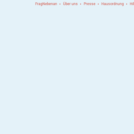
FragNebenan
Über uns
Presse
Hausordnung
Hi