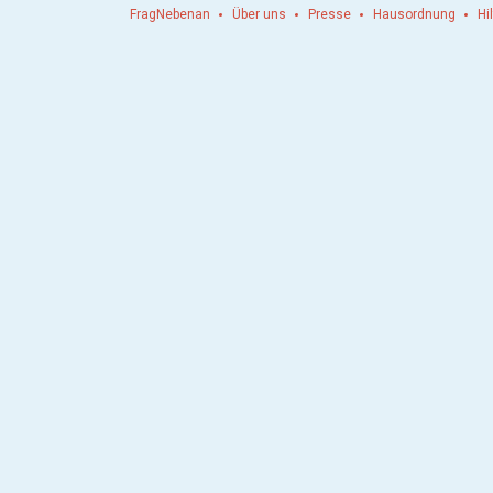
FragNebenan
Über uns
Presse
Hausordnung
Hi