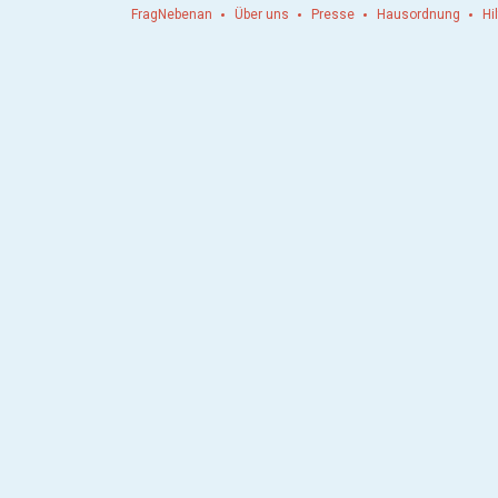
FragNebenan
Über uns
Presse
Hausordnung
Hi